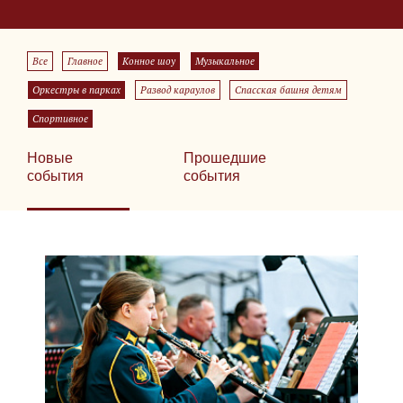
Все
Главное
Конное шоу
Музыкальное
Оркестры в парках
Развод караулов
Спасская башня детям
Спортивное
Новые
Прошедшие
события
события