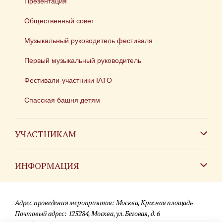
Презентация
Общественный совет
Музыкальный руководитель фестиваля
Первый музыкальный руководитель
Фестивали-участники IATO
Спасская башня детям
УЧАСТНИКАМ
Зарубежным коллективам
ИНФОРМАЦИЯ
Российским коллективам
Контакты
Фестиваль детских духовых оркестров
Адрес проведения мероприятия: Москва, Красная площадь
Для СМИ
Почтовый адрес: 125284, Москва, ул. Беговая, д. 6