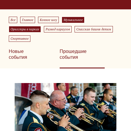
Все
Главное
Конное шоу
Музыкальное
Оркестры в парках
Развод караулов
Спасская башня детям
Спортивное
Новые
Прошедшие
события
события