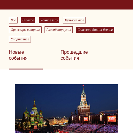
Все
Главное
Конное шоу
Музыкальное
Оркестры в парках
Развод караулов
Спасская башня детям
Спортивное
Новые
Прошедшие
события
события