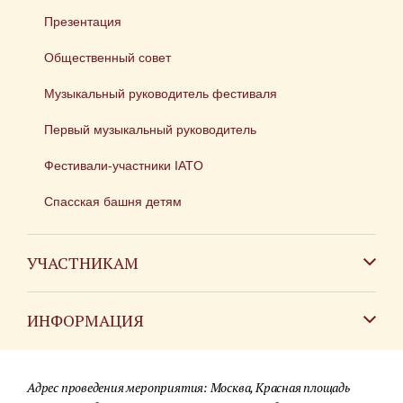
Презентация
Общественный совет
Музыкальный руководитель фестиваля
Первый музыкальный руководитель
Фестивали-участники IATO
Спасская башня детям
УЧАСТНИКАМ
Зарубежным коллективам
ИНФОРМАЦИЯ
Российским коллективам
Контакты
Фестиваль детских духовых оркестров
Адрес проведения мероприятия: Москва, Красная площадь
Для СМИ