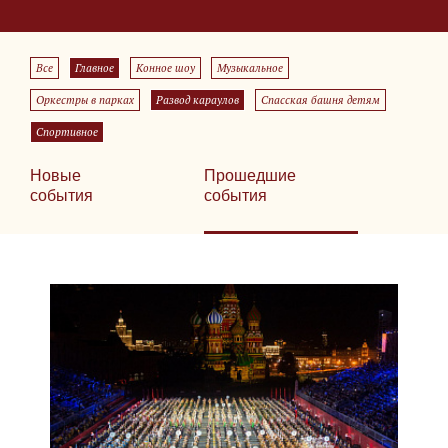
Все
Главное
Конное шоу
Музыкальное
Оркестры в парках
Развод караулов
Спасская башня детям
Спортивное
Новые
Прошедшие
события
события