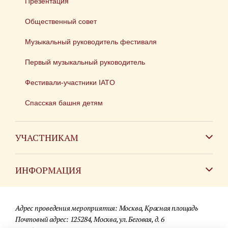
Презентация
Общественный совет
Музыкальный руководитель фестиваля
Первый музыкальный руководитель
Фестивали-участники IATO
Спасская башня детям
УЧАСТНИКАМ
Зарубежным коллективам
ИНФОРМАЦИЯ
Российским коллективам
Контакты
Фестиваль детских духовых оркестров
Адрес проведения мероприятия: Москва, Красная площадь
Для СМИ
Почтовый адрес: 125284, Москва, ул. Беговая, д. 6