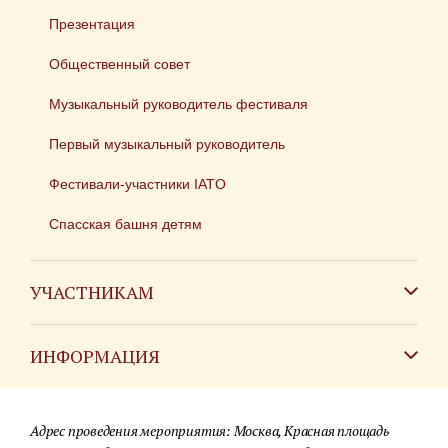
Презентация
Общественный совет
Музыкальный руководитель фестиваля
Первый музыкальный руководитель
Фестивали-участники IATO
Спасская башня детям
УЧАСТНИКАМ
Зарубежным коллективам
ИНФОРМАЦИЯ
Российским коллективам
Контакты
Фестиваль детских духовых оркестров
Адрес проведения мероприятия: Москва, Красная площадь
Для СМИ