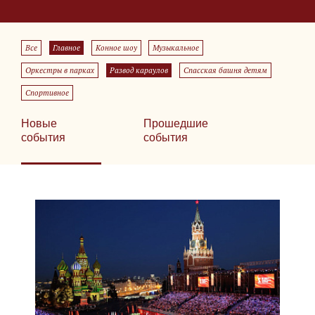
Все
Главное
Конное шоу
Музыкальное
Оркестры в парках
Развод караулов
Спасская башня детям
Спортивное
Новые
Прошедшие
события
события