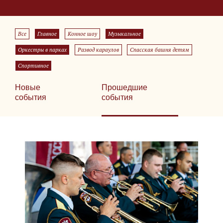
Все
Главное
Конное шоу
Музыкальное
Оркестры в парках
Развод караулов
Спасская башня детям
Спортивное
Новые
Прошедшие
события
события