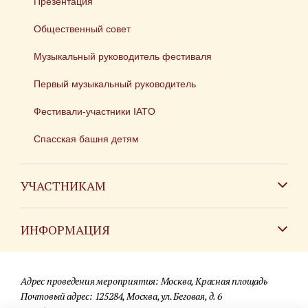
Презентация
Общественный совет
Музыкальный руководитель фестиваля
Первый музыкальный руководитель
Фестивали-участники IATO
Спасская башня детям
УЧАСТНИКАМ
Зарубежным коллективам
ИНФОРМАЦИЯ
Российским коллективам
Контакты
Фестиваль детских духовых оркестров
Адрес проведения мероприятия: Москва, Красная площадь
Для СМИ
Почтовый адрес: 125284, Москва, ул. Беговая, д. 6