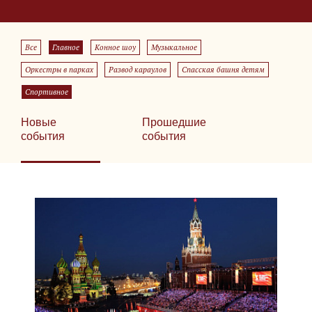
Все
Главное
Конное шоу
Музыкальное
Оркестры в парках
Развод караулов
Спасская башня детям
Спортивное
Новые
Прошедшие
события
события