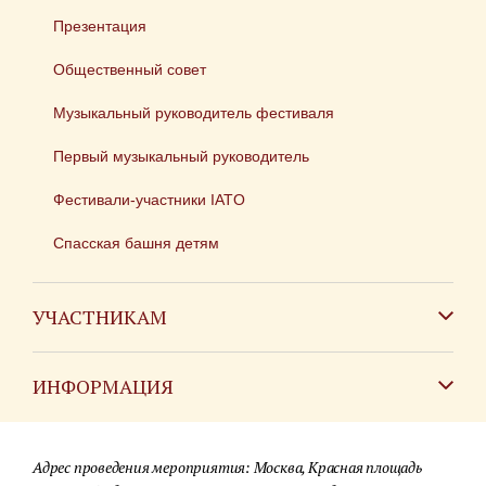
Презентация
Общественный совет
Музыкальный руководитель фестиваля
Первый музыкальный руководитель
Фестивали-участники IATO
Спасская башня детям
УЧАСТНИКАМ
Зарубежным коллективам
ИНФОРМАЦИЯ
Российским коллективам
Контакты
Фестиваль детских духовых оркестров
Адрес проведения мероприятия: Москва, Красная площадь
Для СМИ