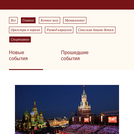
Все
Главное
Конное шоу
Музыкальное
Оркестры в парках
Развод караулов
Спасская башня детям
Спортивное
Новые
Прошедшие
события
события