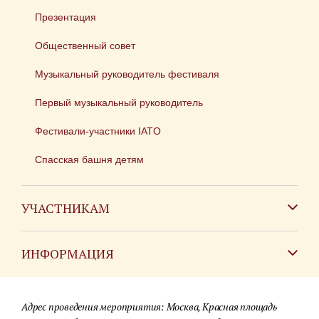
Презентация
Общественный совет
Музыкальный руководитель фестиваля
Первый музыкальный руководитель
Фестивали-участники IATO
Спасская башня детям
УЧАСТНИКАМ
Зарубежным коллективам
ИНФОРМАЦИЯ
Российским коллективам
Контакты
Фестиваль детских духовых оркестров
Адрес проведения мероприятия: Москва, Красная площадь
Для СМИ