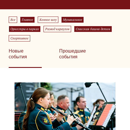
Все
Главное
Конное шоу
Музыкальное
Оркестры в парках
Развод караулов
Спасская башня детям
Спортивное
Новые
Прошедшие
события
события