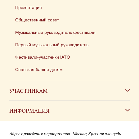
Презентация
Общественный совет
Музыкальный руководитель фестиваля
Первый музыкальный руководитель
Фестивали-участники IATO
Спасская башня детям
УЧАСТНИКАМ
Зарубежным коллективам
ИНФОРМАЦИЯ
Российским коллективам
Контакты
Фестиваль детских духовых оркестров
Адрес проведения мероприятия: Москва, Красная площадь
Для СМИ