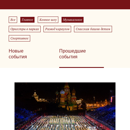
Все
Главное
Конное шоу
Музыкальное
Оркестры в парках
Развод караулов
Спасская башня детям
Спортивное
Новые
Прошедшие
события
события