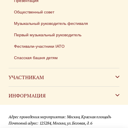
Презентация
Общественный совет
Музыкальный руководитель фестиваля
Первый музыкальный руководитель
Фестивали-участники IATO
Спасская башня детям
УЧАСТНИКАМ
Зарубежным коллективам
ИНФОРМАЦИЯ
Российским коллективам
Контакты
Фестиваль детских духовых оркестров
Адрес проведения мероприятия: Москва, Красная площадь
Для СМИ
Почтовый адрес: 125284, Москва, ул. Беговая, д. 6