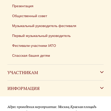
Презентация
Общественный совет
Музыкальный руководитель фестиваля
Первый музыкальный руководитель
Фестивали-участники IATO
Спасская башня детям
УЧАСТНИКАМ
Зарубежным коллективам
ИНФОРМАЦИЯ
Российским коллективам
Контакты
Фестиваль детских духовых оркестров
Адрес проведения мероприятия: Москва, Красная площадь
Для СМИ