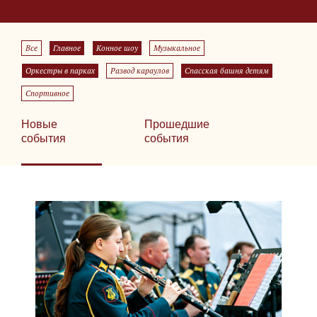
Все
Главное
Конное шоу
Музыкальное
Оркестры в парках
Развод караулов
Спасская башня детям
Спортивное
Новые
Прошедшие
события
события