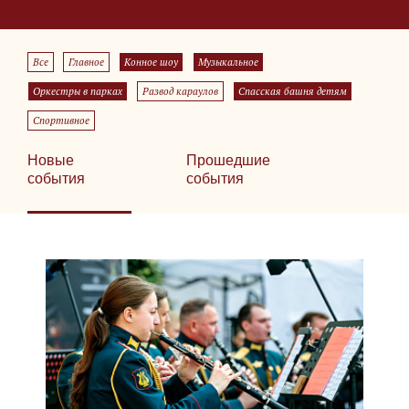
Все
Главное
Конное шоу
Музыкальное
Оркестры в парках
Развод караулов
Спасская башня детям
Спортивное
Новые
Прошедшие
события
события