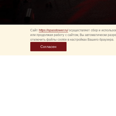
Сайт
https://spasstower.ru/
осуществляет сбор и использов
или продолжая работу с сайтом, Вы автоматически разр
отключить файлы cookie в настройках Вашего браузера.
Согласен
Все
Гл
Выберите
Спасская 
дату
событий
Новые соб