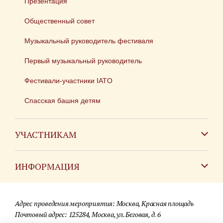
Презентация
Общественный совет
Музыкальный руководитель фестиваля
Первый музыкальный руководитель
Фестивали-участники IATO
Спасская башня детям
УЧАСТНИКАМ
Зарубежным коллективам
ИНФОРМАЦИЯ
Российским коллективам
Контакты
Фестиваль детских духовых оркестров
Адрес проведения мероприятия: Москва, Красная площадь
Для СМИ
Почтовый адрес: 125284, Москва, ул. Беговая, д. 6