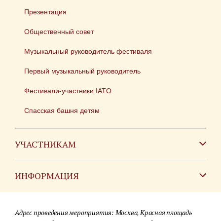
Презентация
Общественный совет
Музыкальный руководитель фестиваля
Первый музыкальный руководитель
Фестивали-участники IATO
Спасская башня детям
УЧАСТНИКАМ
Зарубежным коллективам
ИНФОРМАЦИЯ
Российским коллективам
Контакты
Фестиваль детских духовых оркестров
Адрес проведения мероприятия: Москва, Красная площадь
Для СМИ