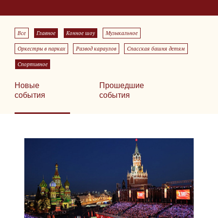
Все
Главное
Конное шоу
Музыкальное
Оркестры в парках
Развод караулов
Спасская башня детям
Спортивное
Новые
Прошедшие
события
события