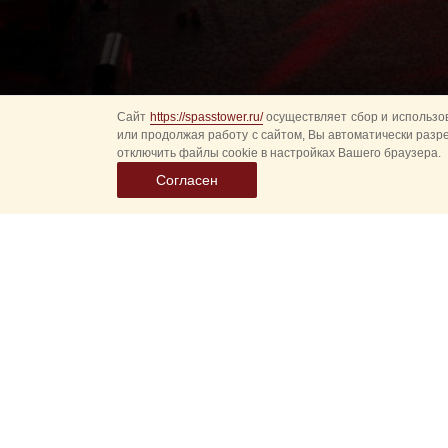
Сайт
https://spasstower.ru/
осуществляет сбор и использов
или продолжая работу с сайтом, Вы автоматически разр
отключить файлы cookie в настройках Вашего браузера.
Согласен
Все
Гл
Выберите
Спасская 
дату
событий
Новые соб