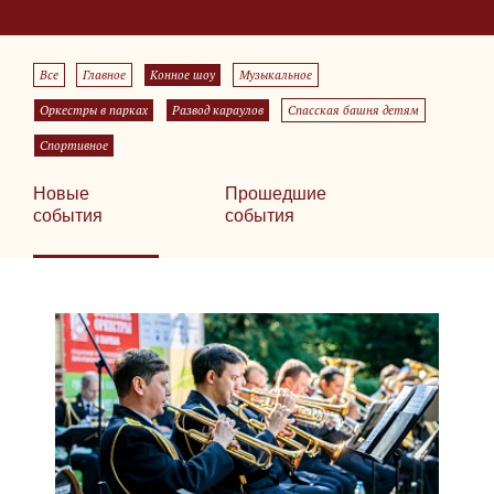
Все
Главное
Конное шоу
Музыкальное
Оркестры в парках
Развод караулов
Спасская башня детям
Спортивное
Новые
Прошедшие
события
события