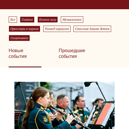
Все
Главное
Конное шоу
Музыкальное
Оркестры в парках
Развод караулов
Спасская башня детям
Спортивное
Новые
Прошедшие
события
события