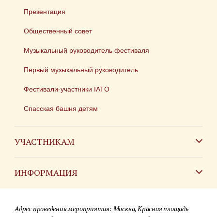
Презентация
Общественный совет
Музыкальный руководитель фестиваля
Первый музыкальный руководитель
Фестивали-участники IATO
Спасская башня детям
УЧАСТНИКАМ
Зарубежным коллективам
ИНФОРМАЦИЯ
Российским коллективам
Контакты
Фестиваль детских духовых оркестров
Адрес проведения мероприятия: Москва, Красная площадь
Для СМИ