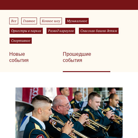
Все
Главное
Конное шоу
Музыкальное
Оркестры в парках
Развод караулов
Спасская башня детям
Спортивное
Новые
Прошедшие
события
события