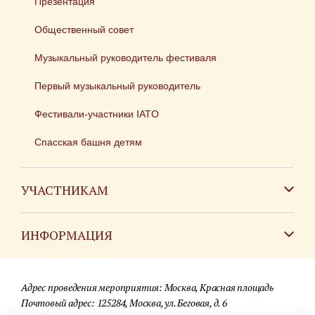
Презентация
Общественный совет
Музыкальный руководитель фестиваля
Первый музыкальный руководитель
Фестивали-участники IATO
Спасская башня детям
УЧАСТНИКАМ
Зарубежным коллективам
ИНФОРМАЦИЯ
Российским коллективам
Контакты
Фестиваль детских духовых оркестров
Адрес проведения мероприятия: Москва, Красная площадь
Для СМИ
Почтовый адрес: 125284, Москва, ул. Беговая, д. 6