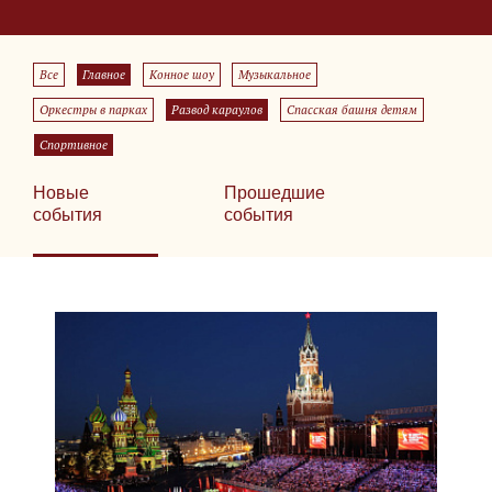
Все
Главное
Конное шоу
Музыкальное
Оркестры в парках
Развод караулов
Спасская башня детям
Спортивное
Новые
Прошедшие
события
события