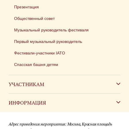
Презентация
Общественный совет
Музыкальный руководитель фестиваля
Первый музыкальный руководитель
Фестивали-участники IATO
Спасская башня детям
УЧАСТНИКАМ
Зарубежным коллективам
ИНФОРМАЦИЯ
Российским коллективам
Контакты
Фестиваль детских духовых оркестров
Адрес проведения мероприятия: Москва, Красная площадь
Для СМИ