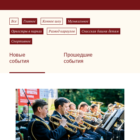
Все
Главное
Конное шоу
Музыкальное
Оркестры в парках
Развод караулов
Спасская башня детям
Спортивное
Новые
Прошедшие
события
события