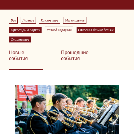
Все
Главное
Конное шоу
Музыкальное
Оркестры в парках
Развод караулов
Спасская башня детям
Спортивное
Новые
Прошедшие
события
события