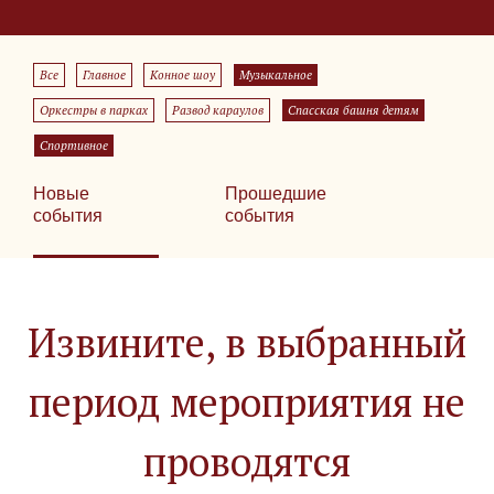
Все
Главное
Конное шоу
Музыкальное
Оркестры в парках
Развод караулов
Спасская башня детям
Спортивное
Новые
Прошедшие
события
события
Извините, в выбранный
период мероприятия не
проводятся