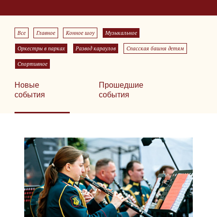
Все
Главное
Конное шоу
Музыкальное
Оркестры в парках
Развод караулов
Спасская башня детям
Спортивное
Новые
Прошедшие
события
события