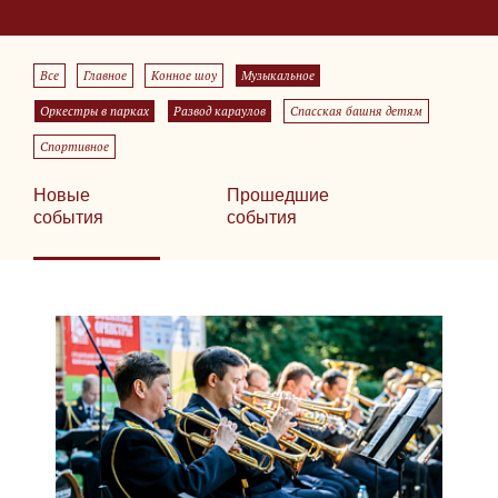
Все
Главное
Конное шоу
Музыкальное
Оркестры в парках
Развод караулов
Спасская башня детям
Спортивное
Новые
Прошедшие
события
события