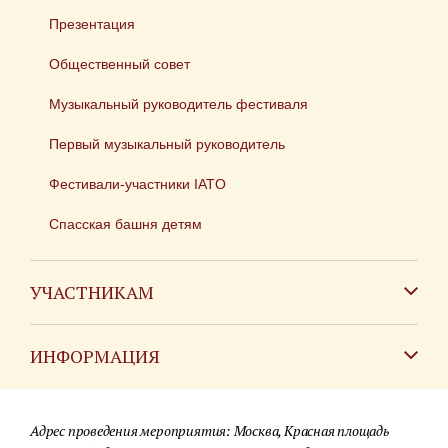
Презентация
Общественный совет
Музыкальный руководитель фестиваля
Первый музыкальный руководитель
Фестивали-участники IATO
Спасская башня детям
УЧАСТНИКАМ
Зарубежным коллективам
ИНФОРМАЦИЯ
Российским коллективам
Контакты
Фестиваль детских духовых оркестров
Адрес проведения мероприятия: Москва, Красная площадь
Для СМИ