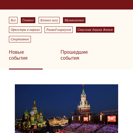
Все
Главное
Конное шоу
Музыкальное
Оркестры в парках
Развод караулов
Спасская башня детям
Спортивное
Новые
Прошедшие
события
события