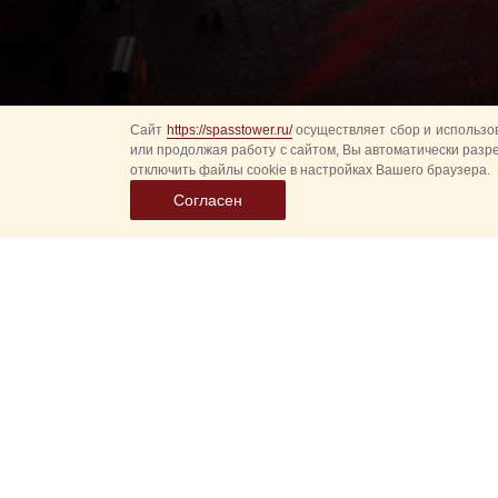
Сайт
https://spasstower.ru/
осуществляет сбор и использов
или продолжая работу с сайтом, Вы автоматически разр
отключить файлы cookie в настройках Вашего браузера.
Согласен
Все
Гл
Выберите
Спасская 
дату
событий
Новые соб