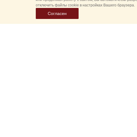
отключить файлы cookie в настройках Вашего браузера.
Согласен
Все
Гл
Выберите
Спасская 
дату
событий
Новые соб