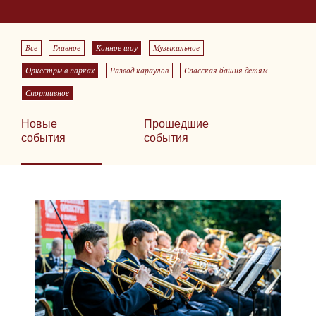
Все
Главное
Конное шоу
Музыкальное
Оркестры в парках
Развод караулов
Спасская башня детям
Спортивное
Новые
Прошедшие
события
события