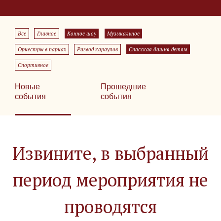
Все
Главное
Конное шоу
Музыкальное
Оркестры в парках
Развод караулов
Спасская башня детям
Спортивное
Новые
Прошедшие
события
события
Извините, в выбранный
период мероприятия не
проводятся