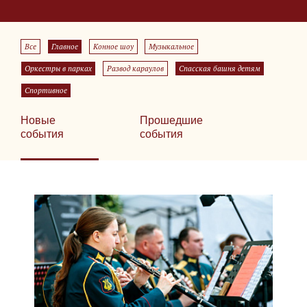
Все
Главное
Конное шоу
Музыкальное
Оркестры в парках
Развод караулов
Спасская башня детям
Спортивное
Новые
Прошедшие
события
события