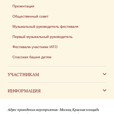
Презентация
Общественный совет
Музыкальный руководитель фестиваля
Первый музыкальный руководитель
Фестивали-участники IATO
Спасская башня детям
УЧАСТНИКАМ
Зарубежным коллективам
ИНФОРМАЦИЯ
Российским коллективам
Контакты
Фестиваль детских духовых оркестров
Адрес проведения мероприятия: Москва, Красная площадь
Для СМИ