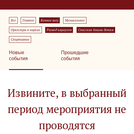
Все
Главное
Конное шоу
Музыкальное
Оркестры в парках
Развод караулов
Спасская башня детям
Спортивное
Новые
Прошедшие
события
события
Извините, в выбранный
период мероприятия не
проводятся