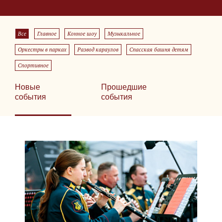
Все
Главное
Конное шоу
Музыкальное
Оркестры в парках
Развод караулов
Спасская башня детям
Спортивное
Новые
Прошедшие
события
события