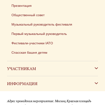
Презентация
Общественный совет
Музыкальный руководитель фестиваля
Первый музыкальный руководитель
Фестивали-участники IATO
Спасская башня детям
УЧАСТНИКАМ
Зарубежным коллективам
ИНФОРМАЦИЯ
Российским коллективам
Контакты
Фестиваль детских духовых оркестров
Адрес проведения мероприятия: Москва, Красная площадь
Для СМИ