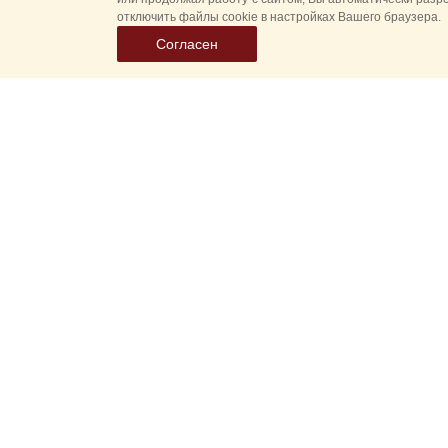
отключить файлы cookie в настройках Вашего браузера.
Согласен
Все
Гл
Выберите
Спасская 
дату
событий
Новые соб