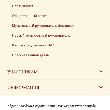
Презентация
Общественный совет
Музыкальный руководитель фестиваля
Первый музыкальный руководитель
Фестивали-участники IATO
Спасская башня детям
УЧАСТНИКАМ
Зарубежным коллективам
ИНФОРМАЦИЯ
Российским коллективам
Контакты
Фестиваль детских духовых оркестров
Адрес проведения мероприятия: Москва, Красная площадь
Для СМИ