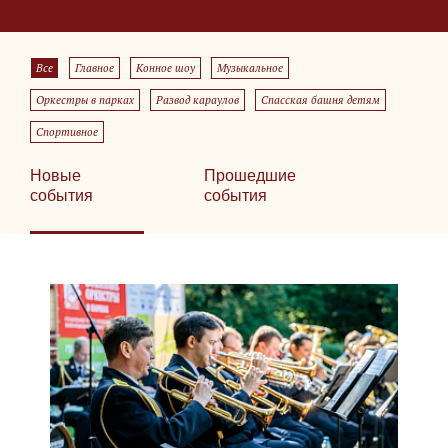
Все
Главное
Конное шоу
Музыкальное
Оркестры в парках
Развод караулов
Спасская башня детям
Спортивное
Новые
Прошедшие
события
события