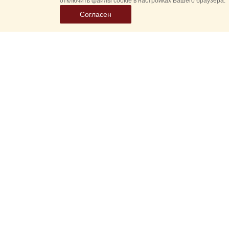
отключить файлы cookie в настройках Вашего браузера.
Согласен
Выбер
дату
событ