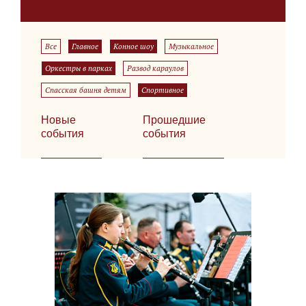
Все
Главное
Конное шоу
Музыкальное
Оркестры в парках
Развод караулов
Спасская башня детям
Спортивное
Новые
Прошедшие
события
события