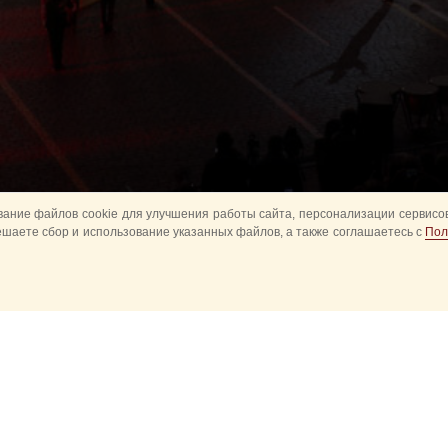
ание файлов cookie для улучшения работы сайта, персонализации сервисов
ешаете сбор и использование указанных файлов, а также соглашаетесь с
Пол
Все
Главное
Конное шоу
Музык
Оркестры в парках
Развод караулов
ите
Спасская башня детям
Спортивное
ий