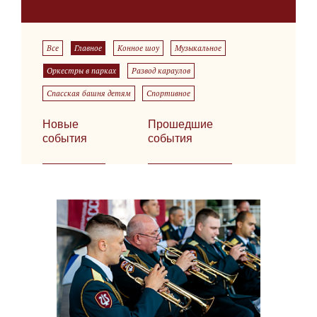
Все
Главное
Конное шоу
Музыкальное
Оркестры в парках
Развод караулов
Спасская башня детям
Спортивное
Новые
Прошедшие
события
события