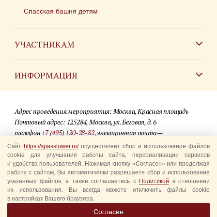
Спасская башня детям
УЧАСТНИКАМ
Зарубежным коллективам
ИНФОРМАЦИЯ
Российским коллективам
Контакты
Фестиваль детских духовых оркестров
Адрес проведения мероприятия: Москва, Красная площадь
Для СМИ
Почтовый адрес: 125284, Москва, ул. Беговая, д. 6
телефон
+7 (495) 120-28-82
, электронная почта —
Где купить билеты
info@spasstower.ru
Сайт
https://spasstower.ru/
осуществляет сбор и использование файлов
Акции
cookie для улучшения работы сайта, персонализации сервисов
и удобства пользователей. Нажимая кнопку «Согласен» или продолжая
© 2009-2025 Официальный сайт фестиваля «Спасская башня»
Вопрос-ответ
работу с сайтом, Вы автоматически разрешаете сбор и использование
Разработка сайта —
студия «Сибирикс»
указанных файлов, а также соглашаетесь с
Политикой
в отношении
их использования. Вы всегда можете отключить файлы cookie
Правила посещения
в настройках Вашего браузера.
Уполномоченные представители
Согласен