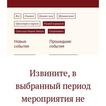
Все
Главное
Конное шоу
Музыкальное
Оркестры в парках
Развод караулов
Спасская башня детям
Спортивное
Новые
Прошедшие
события
события
Извините, в
выбранный период
мероприятия не