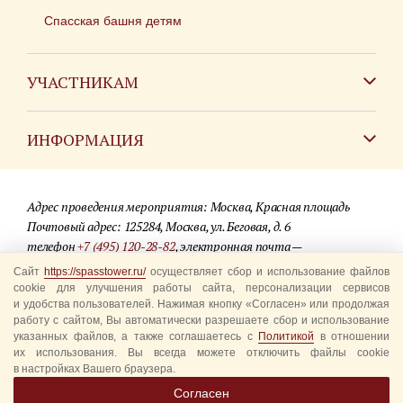
Спасская башня детям
УЧАСТНИКАМ
Зарубежным коллективам
ИНФОРМАЦИЯ
Российским коллективам
Контакты
Фестиваль детских духовых оркестров
Адрес проведения мероприятия: Москва, Красная площадь
Для СМИ
Почтовый адрес: 125284, Москва, ул. Беговая, д. 6
телефон
+7 (495) 120-28-82
, электронная почта —
Где купить билеты
info@spasstower.ru
Сайт
https://spasstower.ru/
осуществляет сбор и использование файлов
Акции
cookie для улучшения работы сайта, персонализации сервисов
и удобства пользователей. Нажимая кнопку «Согласен» или продолжая
© 2009-2025 Официальный сайт фестиваля «Спасская башня»
Вопрос-ответ
работу с сайтом, Вы автоматически разрешаете сбор и использование
Разработка сайта —
студия «Сибирикс»
указанных файлов, а также соглашаетесь с
Политикой
в отношении
их использования. Вы всегда можете отключить файлы cookie
Правила посещения
в настройках Вашего браузера.
Уполномоченные представители
Согласен