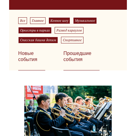
Все
Главное
Конное шоу
Музыкальное
Оркестры в парках
Развод караулов
Спасская башня детям
Спортивное
Новые
Прошедшие
события
события