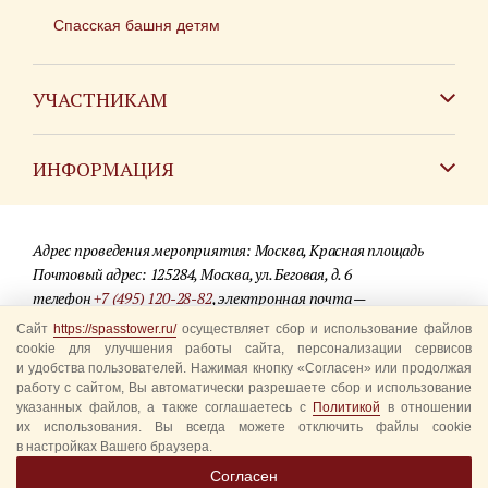
Спасская башня детям
УЧАСТНИКАМ
Зарубежным коллективам
ИНФОРМАЦИЯ
Российским коллективам
Контакты
Фестиваль детских духовых оркестров
Адрес проведения мероприятия: Москва, Красная площадь
Для СМИ
Почтовый адрес: 125284, Москва, ул. Беговая, д. 6
телефон
+7 (495) 120-28-82
, электронная почта —
Где купить билеты
info@spasstower.ru
Сайт
https://spasstower.ru/
осуществляет сбор и использование файлов
Акции
cookie для улучшения работы сайта, персонализации сервисов
и удобства пользователей. Нажимая кнопку «Согласен» или продолжая
© 2009-2025 Официальный сайт фестиваля «Спасская башня»
Вопрос-ответ
работу с сайтом, Вы автоматически разрешаете сбор и использование
Разработка сайта —
студия «Сибирикс»
указанных файлов, а также соглашаетесь с
Политикой
в отношении
их использования. Вы всегда можете отключить файлы cookie
Правила посещения
в настройках Вашего браузера.
Уполномоченные представители
Согласен