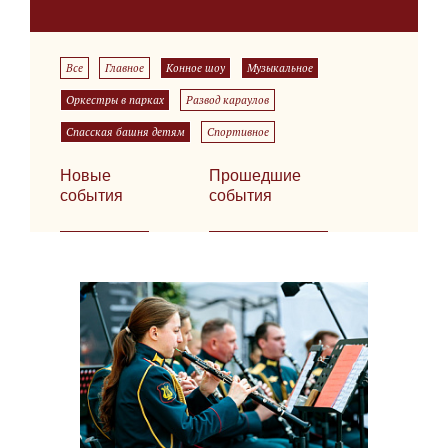
Все
Главное
Конное шоу
Музыкальное
Оркестры в парках
Развод караулов
Спасская башня детям
Спортивное
Новые
Прошедшие
события
события