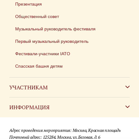
Презентация
Общественный совет
Музыкальный руководитель фестиваля
Первый музыкальный руководитель
Фестивали-участники IATO
Спасская башня детям
УЧАСТНИКАМ
Зарубежным коллективам
ИНФОРМАЦИЯ
Российским коллективам
Контакты
Фестиваль детских духовых оркестров
Адрес проведения мероприятия: Москва, Красная площадь
Для СМИ
Почтовый адрес: 125284, Москва, ул. Беговая, д. 6