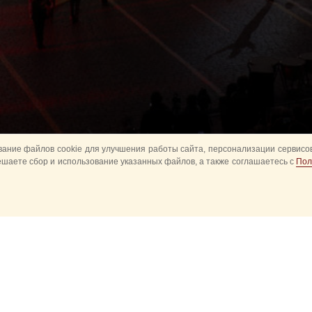
ание файлов cookie для улучшения работы сайта, персонализации сервисов
ешаете сбор и использование указанных файлов, а также соглашаетесь с
Пол
Все
Главное
Конное шоу
Музык
Оркестры в парках
Развод караулов
ите
Спасская башня детям
Спортивное
ий