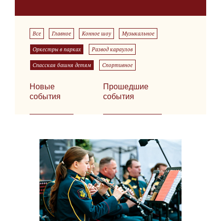
Все
Главное
Конное шоу
Музыкальное
Оркестры в парках
Развод караулов
Спасская башня детям
Спортивное
Новые
Прошедшие
события
события