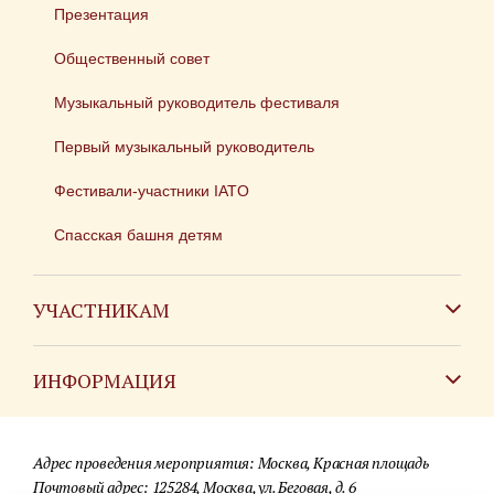
Презентация
Общественный совет
Музыкальный руководитель фестиваля
Первый музыкальный руководитель
Фестивали-участники IATO
Спасская башня детям
УЧАСТНИКАМ
Зарубежным коллективам
ИНФОРМАЦИЯ
Российским коллективам
Контакты
Фестиваль детских духовых оркестров
Адрес проведения мероприятия: Москва, Красная площадь
Для СМИ
Почтовый адрес: 125284, Москва, ул. Беговая, д. 6