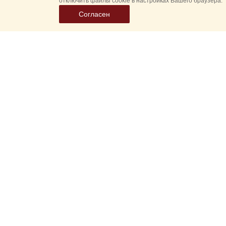
отключить файлы cookie в настройках Вашего браузера.
Согласен
Выбер
дату
событ