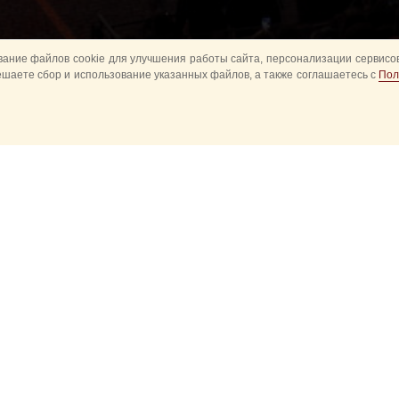
ание файлов cookie для улучшения работы сайта, персонализации сервисов
ешаете сбор и использование указанных файлов, а также соглашаетесь с
Пол
Все
Главное
Конное шоу
Музык
Оркестры в парках
Развод караулов
ите
Спасская башня детям
Спортивное
ий
Новые события
Прошедшие событ