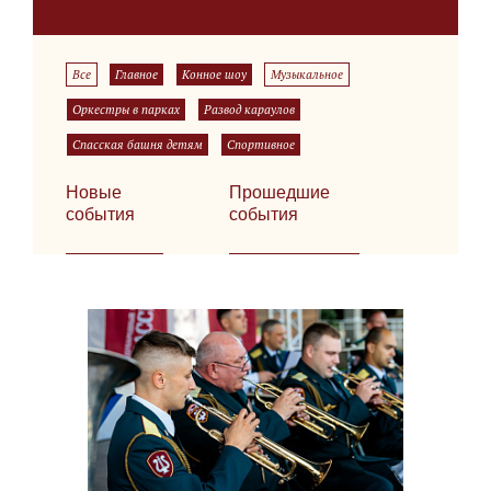
Все
Главное
Конное шоу
Музыкальное
Оркестры в парках
Развод караулов
Спасская башня детям
Спортивное
Новые
Прошедшие
события
события