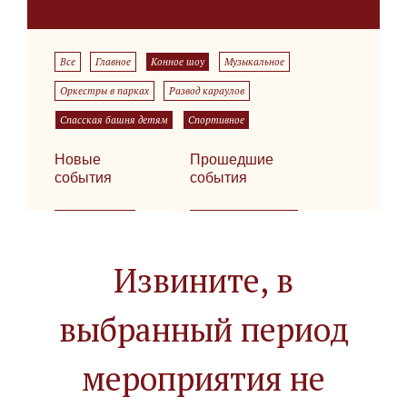
Все
Главное
Конное шоу
Музыкальное
Оркестры в парках
Развод караулов
Спасская башня детям
Спортивное
Новые
Прошедшие
события
события
Извините, в
выбранный период
мероприятия не