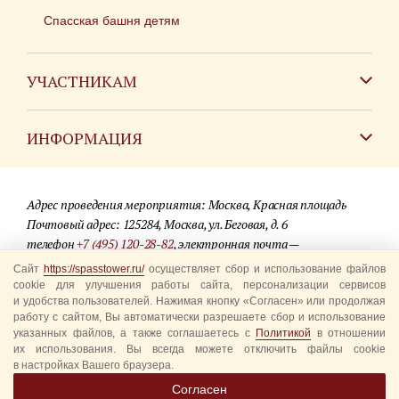
Спасская башня детям
УЧАСТНИКАМ
Зарубежным коллективам
ИНФОРМАЦИЯ
Российским коллективам
Контакты
Фестиваль детских духовых оркестров
Адрес проведения мероприятия: Москва, Красная площадь
Для СМИ
Почтовый адрес: 125284, Москва, ул. Беговая, д. 6
телефон
+7 (495) 120-28-82
, электронная почта —
Где купить билеты
info@spasstower.ru
Сайт
https://spasstower.ru/
осуществляет сбор и использование файлов
Акции
cookie для улучшения работы сайта, персонализации сервисов
и удобства пользователей. Нажимая кнопку «Согласен» или продолжая
© 2009-2025 Официальный сайт фестиваля «Спасская башня»
Вопрос-ответ
работу с сайтом, Вы автоматически разрешаете сбор и использование
Разработка сайта —
студия «Сибирикс»
указанных файлов, а также соглашаетесь с
Политикой
в отношении
их использования. Вы всегда можете отключить файлы cookie
Правила посещения
в настройках Вашего браузера.
Уполномоченные представители
Согласен